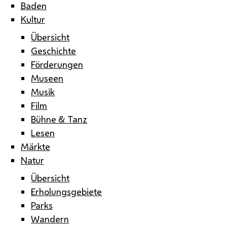
Baden
Kultur
Übersicht
Geschichte
Förderungen
Museen
Musik
Film
Bühne & Tanz
Lesen
Märkte
Natur
Übersicht
Erholungsgebiete
Parks
Wandern