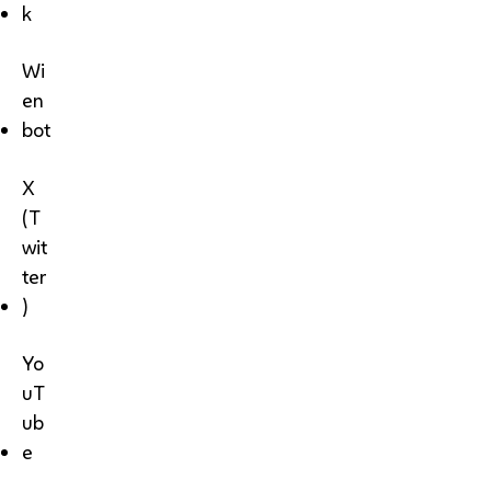
k
Wi
en
bot
X
(T
wit
ter
)
Yo
uT
ub
e