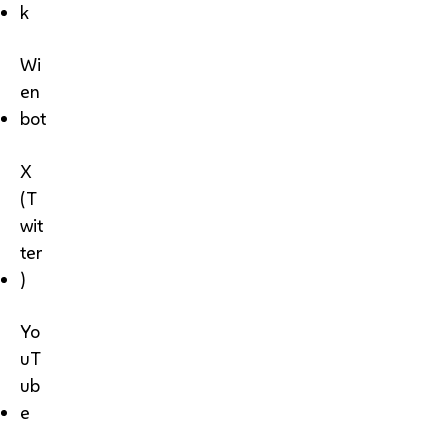
k
Wi
en
bot
X
(T
wit
ter
)
Yo
uT
ub
e