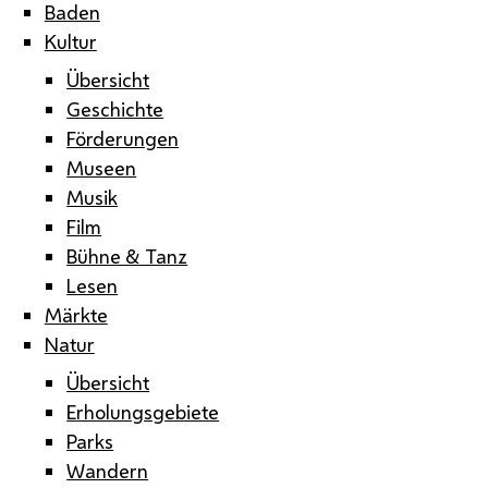
Baden
Kultur
Übersicht
Geschichte
Förderungen
Museen
Musik
Film
Bühne & Tanz
Lesen
Märkte
Natur
Übersicht
Erholungsgebiete
Parks
Wandern