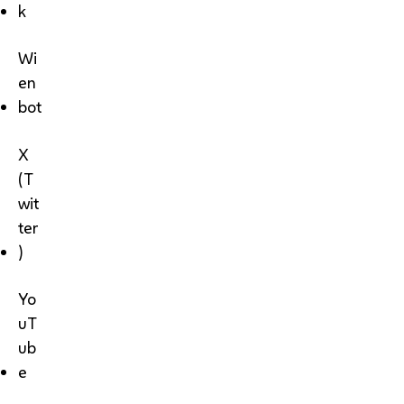
k
Wi
en
bot
X
(T
wit
ter
)
Yo
uT
ub
e