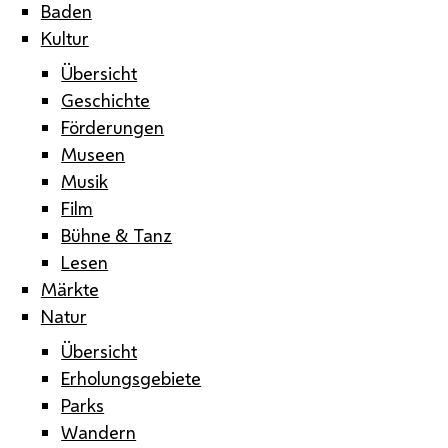
Baden
Kultur
Übersicht
Geschichte
Förderungen
Museen
Musik
Film
Bühne & Tanz
Lesen
Märkte
Natur
Übersicht
Erholungsgebiete
Parks
Wandern