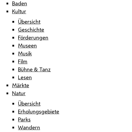
Baden
Kultur
Übersicht
Geschichte
Förderungen
Museen
Musik
Film
Bühne & Tanz
Lesen
Märkte
Natur
Übersicht
Erholungsgebiete
Parks
Wandern