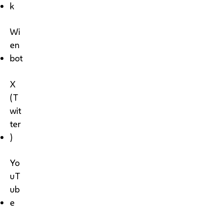
k
Wi
en
bot
X
(T
wit
ter
)
Yo
uT
ub
e