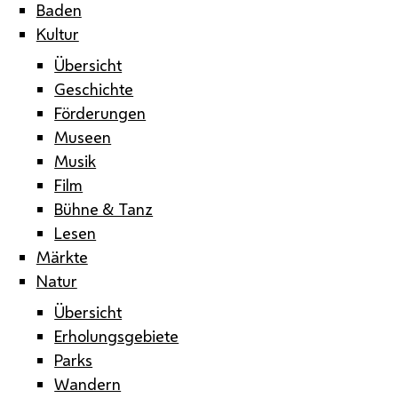
Baden
Kultur
Übersicht
Geschichte
Förderungen
Museen
Musik
Film
Bühne & Tanz
Lesen
Märkte
Natur
Übersicht
Erholungsgebiete
Parks
Wandern