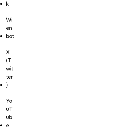
k
Wi
en
bot
X
(T
wit
ter
)
Yo
uT
ub
e