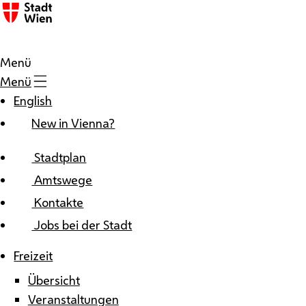
Zum Inhalt
Menü
Menü
English
New in Vienna?
Stadtplan
Amtswege
Kontakte
Jobs bei der Stadt
Freizeit
Übersicht
Veranstaltungen