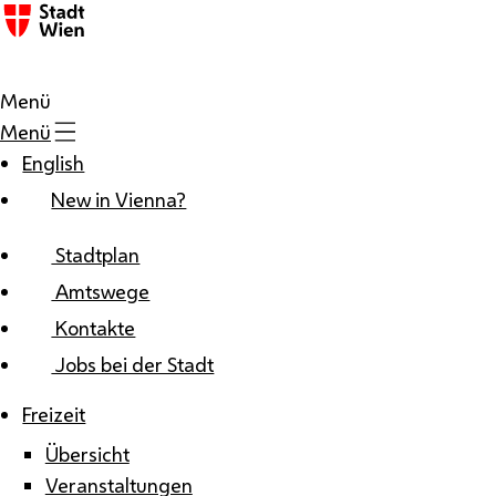
Zum Inhalt
Menü
Menü
English
New in Vienna?
Stadtplan
Amtswege
Kontakte
Jobs bei der Stadt
Freizeit
Übersicht
Veranstaltungen