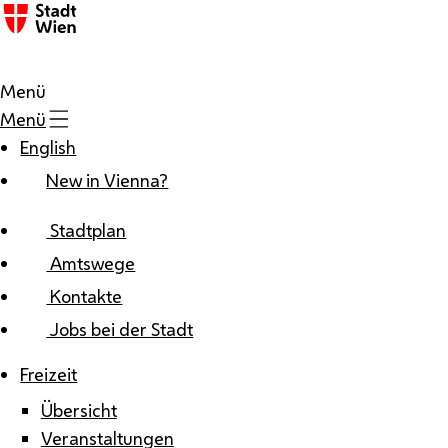
Zum Inhalt
Menü
Menü
English
New in Vienna?
Stadtplan
Amtswege
Kontakte
Jobs bei der Stadt
Freizeit
Übersicht
Veranstaltungen