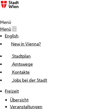
Zum Inhalt
Menü
Menü
English
New in Vienna?
Stadtplan
Amtswege
Kontakte
Jobs bei der Stadt
Freizeit
Übersicht
Veranstaltungen