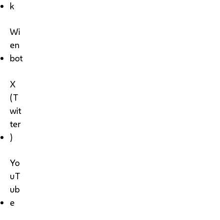
k
Wi
en
bot
X
(T
wit
ter
)
Yo
uT
ub
e