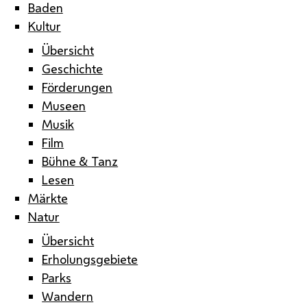
Baden
Kultur
Übersicht
Geschichte
Förderungen
Museen
Musik
Film
Bühne & Tanz
Lesen
Märkte
Natur
Übersicht
Erholungsgebiete
Parks
Wandern