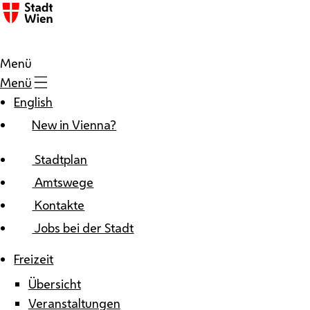
Zum Inhalt
Menü
Menü
English
New in Vienna?
Stadtplan
Amtswege
Kontakte
Jobs bei der Stadt
Freizeit
Übersicht
Veranstaltungen