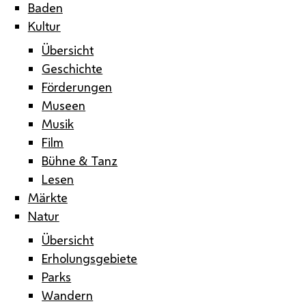
Baden
Kultur
Übersicht
Geschichte
Förderungen
Museen
Musik
Film
Bühne & Tanz
Lesen
Märkte
Natur
Übersicht
Erholungsgebiete
Parks
Wandern