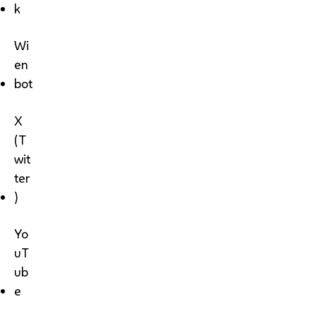
k
Wi
en
bot
X
(T
wit
ter
)
Yo
uT
ub
e