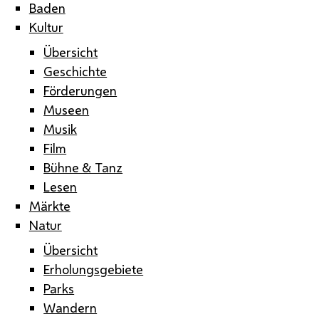
Baden
Kultur
Übersicht
Geschichte
Förderungen
Museen
Musik
Film
Bühne & Tanz
Lesen
Märkte
Natur
Übersicht
Erholungsgebiete
Parks
Wandern