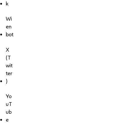
k
Wi
en
bot
X
(T
wit
ter
)
Yo
uT
ub
e