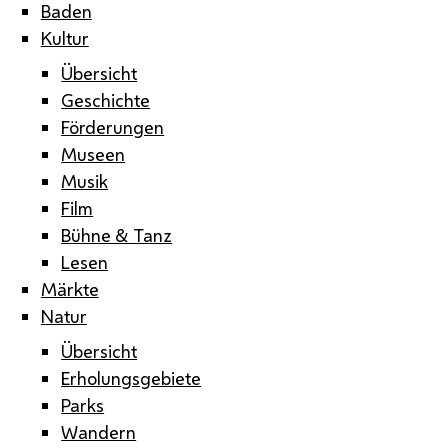
Baden
Kultur
Übersicht
Geschichte
Förderungen
Museen
Musik
Film
Bühne & Tanz
Lesen
Märkte
Natur
Übersicht
Erholungsgebiete
Parks
Wandern