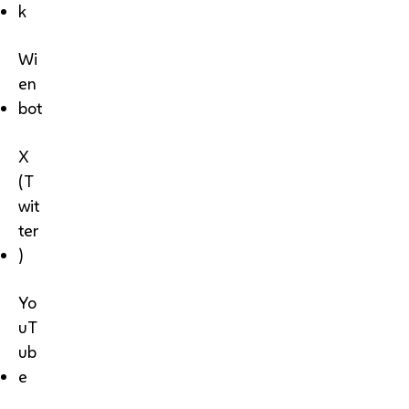
k
Wi
en
bot
X
(T
wit
ter
)
Yo
uT
ub
e