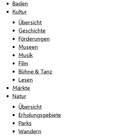
Baden
Kultur
Übersicht
Geschichte
Förderungen
Museen
Musik
Film
Bühne & Tanz
Lesen
Märkte
Natur
Übersicht
Erholungsgebiete
Parks
Wandern