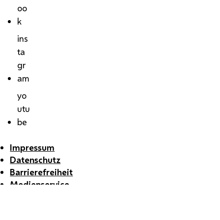
oo
k
ins
ta
gr
am
yo
utu
be
Impressum
Datenschutz
Barrierefreiheit
Medienservice
Öffentliche Verlautbarungen
Whistleblowing