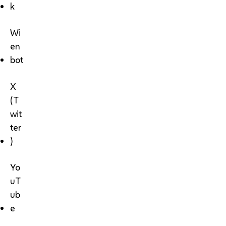
k
Wi
en
bot
X
(T
wit
ter
)
Yo
uT
ub
e