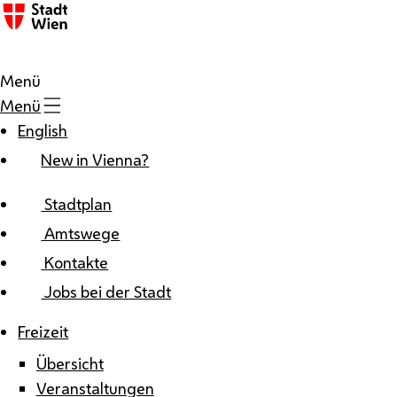
Zum Inhalt
Menü
Menü
English
New in Vienna?
Stadtplan
Amtswege
Kontakte
Jobs bei der Stadt
Freizeit
Übersicht
Veranstaltungen