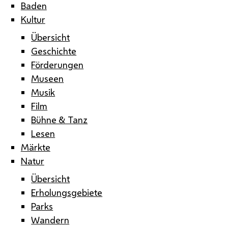
Baden
Kultur
Übersicht
Geschichte
Förderungen
Museen
Musik
Film
Bühne & Tanz
Lesen
Märkte
Natur
Übersicht
Erholungsgebiete
Parks
Wandern