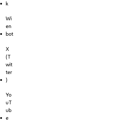
k
Wi
en
bot
X
(T
wit
ter
)
Yo
uT
ub
e