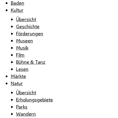
Baden
Kultur
Übersicht
Geschichte
Förderungen
Museen
Musik
Film
Bühne & Tanz
Lesen
Märkte
Natur
Übersicht
Erholungsgebiete
Parks
Wandern