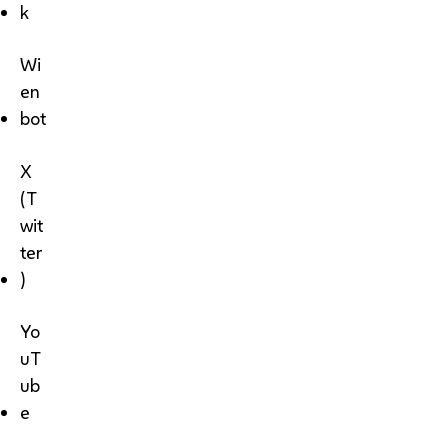
k
Wi
en
bot
X
(T
wit
ter
)
Yo
uT
ub
e