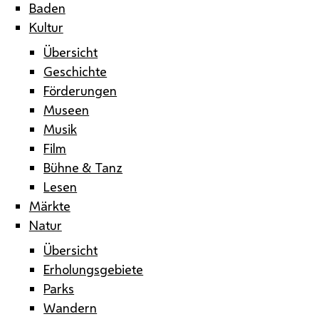
Baden
Kultur
Übersicht
Geschichte
Förderungen
Museen
Musik
Film
Bühne & Tanz
Lesen
Märkte
Natur
Übersicht
Erholungsgebiete
Parks
Wandern