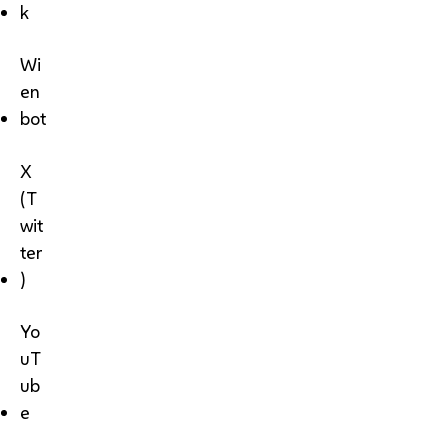
k
Wi
en
bot
X
(T
wit
ter
)
Yo
uT
ub
e