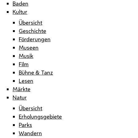
Baden
Kultur
Übersicht
Geschichte
Förderungen
Museen
Musik
Film
Bühne & Tanz
Lesen
Märkte
Natur
Übersicht
Erholungsgebiete
Parks
Wandern