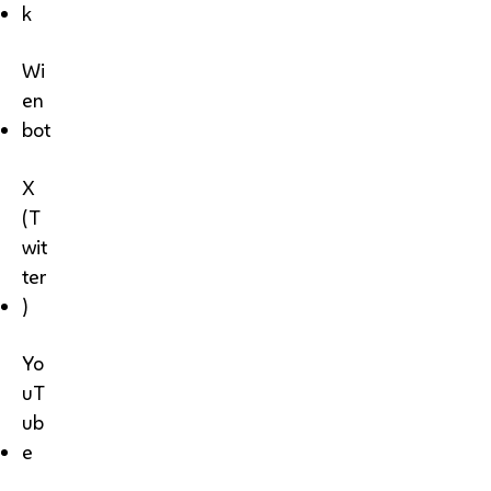
k
Wi
en
bot
X
(T
wit
ter
)
Yo
uT
ub
e