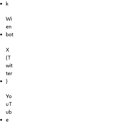
k
Wi
en
bot
X
(T
wit
ter
)
Yo
uT
ub
e