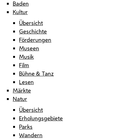
Baden
Kultur
Übersicht
Geschichte
Förderungen
Museen
Musik
Film
Bühne & Tanz
Lesen
Märkte
Natur
Übersicht
Erholungsgebiete
Parks
Wandern