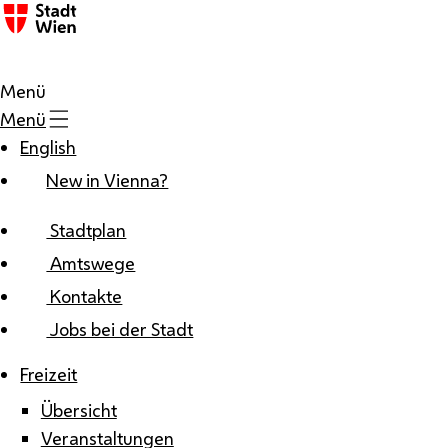
Zum Inhalt
Menü
Menü
English
New in Vienna?
Stadtplan
Amtswege
Kontakte
Jobs bei der Stadt
Freizeit
Übersicht
Veranstaltungen