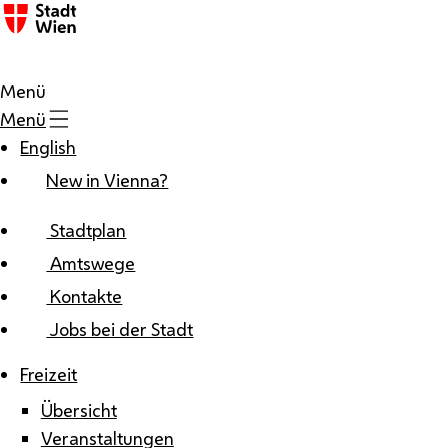
Zum Inhalt
Menü
Menü
English
New in Vienna?
Stadtplan
Amtswege
Kontakte
Jobs bei der Stadt
Freizeit
Übersicht
Veranstaltungen