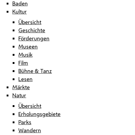
Baden
Kultur
Übersicht
Geschichte
Förderungen
Museen
Musik
Film
Bühne & Tanz
Lesen
Märkte
Natur
Übersicht
Erholungsgebiete
Parks
Wandern