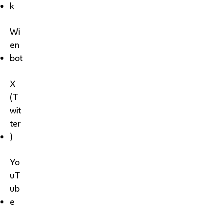
k
Wi
en
bot
X
(T
wit
ter
)
Yo
uT
ub
e