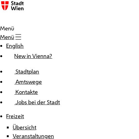
Zum Inhalt
Menü
Menü
English
New in Vienna?
Stadtplan
Amtswege
Kontakte
Jobs bei der Stadt
Freizeit
Übersicht
Veranstaltungen