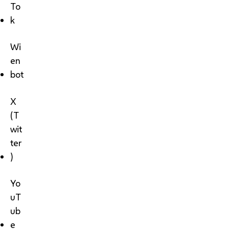
To
k
Wi
en
bot
X
(T
wit
ter
)
Yo
uT
ub
e