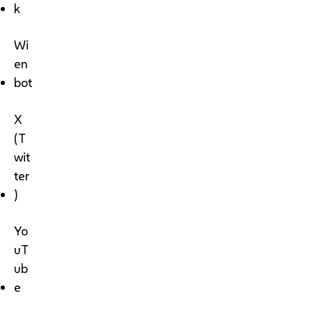
k
Wi
en
bot
X
(T
wit
ter
)
Yo
uT
ub
e