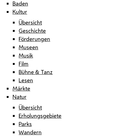
Baden
Kultur
Übersicht
Geschichte
Förderungen
Museen
Musik
Film
Bühne & Tanz
Lesen
Märkte
Natur
Übersicht
Erholungsgebiete
Parks
Wandern