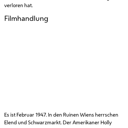
verloren hat.
Filmhandlung
Penicillin-Schmuggler
Harry Lime
flieht in den
Untergrund.
Es ist Februar 1947. In den Ruinen Wiens herrschen
Elend und Schwarzmarkt. Der Amerikaner
Holly