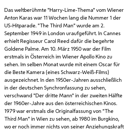
Das weltberühmte "
Harry
-
Lime
-Thema" vom Wiener
Anton Karas war 11 Wochen lang die Nummer 1 der
US
-Hitparade. "
The Third Man
" wurde am 2.
September 1949 in London uraufgeführt. In
Cannes
erhielt
Regisseur Carol Reed
dafür die begehrte
Goldene Palme. Am 10. März 1950 war der Film
erstmals in Österreich im Wiener Apollo Kino zu
sehen. Im selben Monat wurde mit einem Oscar für
die Beste Kamera (eines Schwarz-Weiß-Films)
ausgezeichnet. In den 1950er-Jahren ausschließlich
in der deutschen Synchronfassung zu sehen,
verschwand "Der dritte Mann" in der zweiten Hälfte
der 1960er-Jahre aus den österreichischen Kinos.
1979 war erstmals die Originalfassung von "
The
Third Man
" in Wien zu sehen, ab 1980 im Burgkino,
wo er noch immer nichts von seiner Anziehungskraft