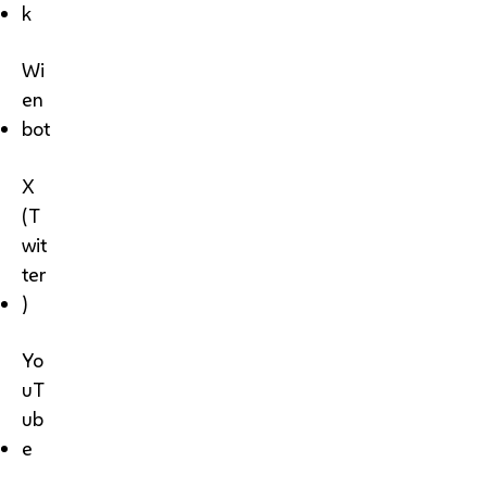
k
Wi
en
bot
X
(T
wit
ter
)
Yo
uT
ub
e