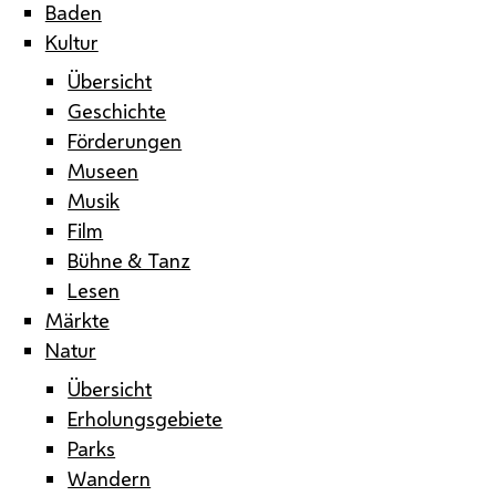
Baden
Kultur
Übersicht
Geschichte
Förderungen
Museen
Musik
Film
Bühne & Tanz
Lesen
Märkte
Natur
Übersicht
Erholungsgebiete
Parks
Wandern