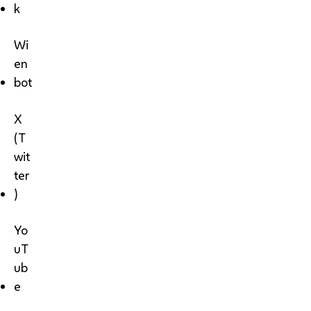
k
Wi
en
bot
X
(T
wit
ter
)
Yo
uT
ub
e