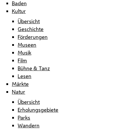
Baden
Kultur
Übersicht
Geschichte
Förderungen
Museen
Musik
Film
Bühne & Tanz
Lesen
Märkte
Natur
Übersicht
Erholungsgebiete
Parks
Wandern