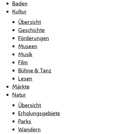
Baden
Kultur
Übersicht
Geschichte
Förderungen
Museen
Musik
Film
Bühne & Tanz
Lesen
Märkte
Natur
Übersicht
Erholungsgebiete
Parks
Wandern