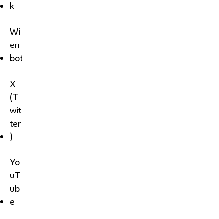
k
Wi
en
bot
X
(T
wit
ter
)
Yo
uT
ub
e