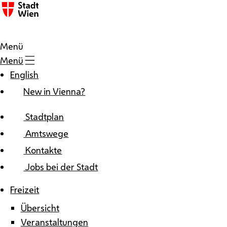
Zum Inhalt
Menü
Menü
English
New in Vienna?
Stadtplan
Amtswege
Kontakte
Jobs bei der Stadt
Freizeit
Übersicht
Veranstaltungen