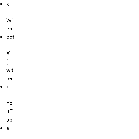
k
Wi
en
bot
X
(T
wit
ter
)
Yo
uT
ub
e