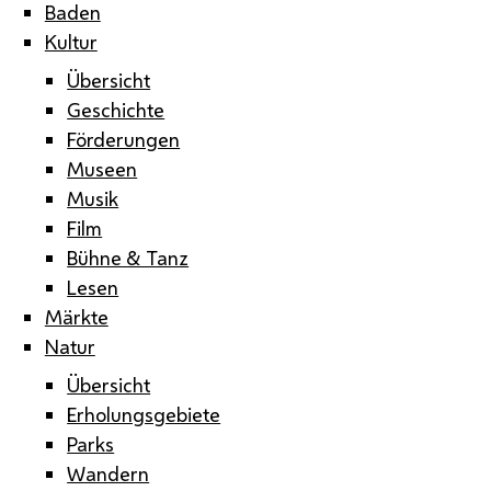
Baden
Kultur
Übersicht
Geschichte
Förderungen
Museen
Musik
Film
Bühne & Tanz
Lesen
Märkte
Natur
Übersicht
Erholungsgebiete
Parks
Wandern