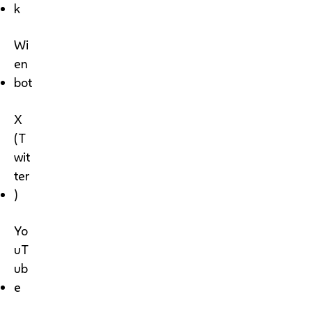
k
Wi
en
bot
X
(T
wit
ter
)
Yo
uT
ub
e