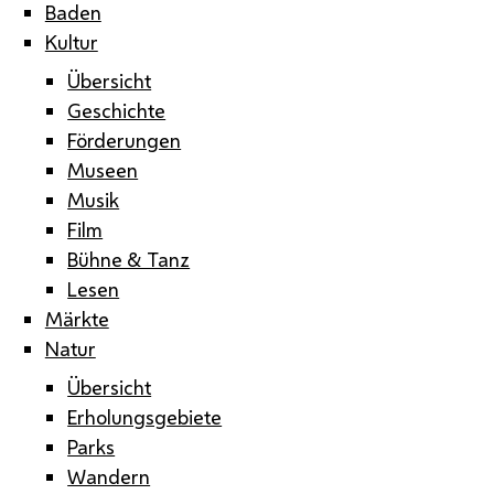
Baden
Kultur
Übersicht
Geschichte
Förderungen
Museen
Musik
Film
Bühne & Tanz
Lesen
Märkte
Natur
Übersicht
Erholungsgebiete
Parks
Wandern