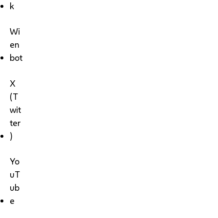
k
Wi
en
bot
X
(T
wit
ter
)
Yo
uT
ub
e