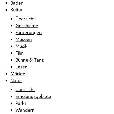
Baden
Kultur
Übersicht
Geschichte
Förderungen
Museen
Musik
Film
Bühne & Tanz
Lesen
Märkte
Natur
Übersicht
Erholungsgebiete
Parks
Wandern