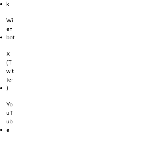
k
Wi
en
bot
X
(T
wit
ter
)
Yo
uT
ub
e