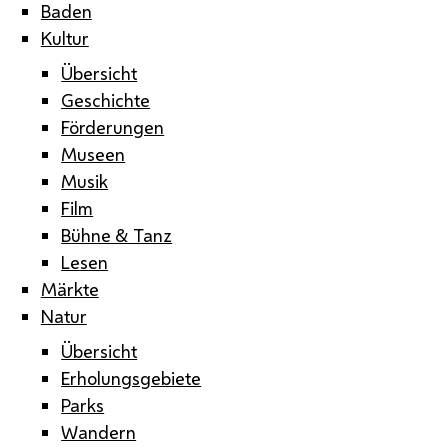
Baden
Kultur
Übersicht
Geschichte
Förderungen
Museen
Musik
Film
Bühne & Tanz
Lesen
Märkte
Natur
Übersicht
Erholungsgebiete
Parks
Wandern