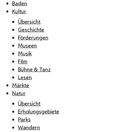
Baden
Kultur
Übersicht
Geschichte
Förderungen
Museen
Musik
Film
Bühne & Tanz
Lesen
Märkte
Natur
Übersicht
Erholungsgebiete
Parks
Wandern