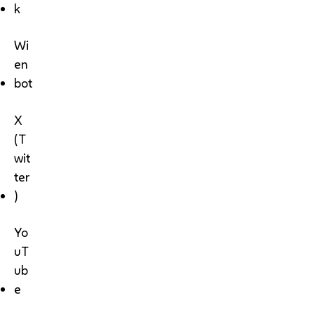
k
Wi
en
bot
X
(T
wit
ter
)
Yo
uT
ub
e