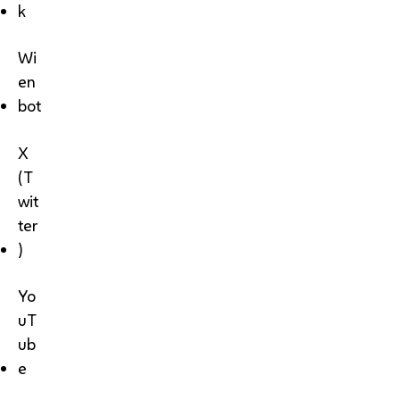
k
Wi
en
bot
X
(T
wit
ter
)
Yo
uT
ub
e