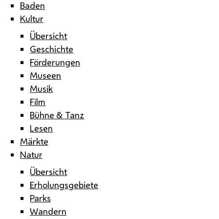
Baden
Kultur
Übersicht
Geschichte
Förderungen
Museen
Musik
Film
Bühne & Tanz
Lesen
Märkte
Natur
Übersicht
Erholungsgebiete
Parks
Wandern