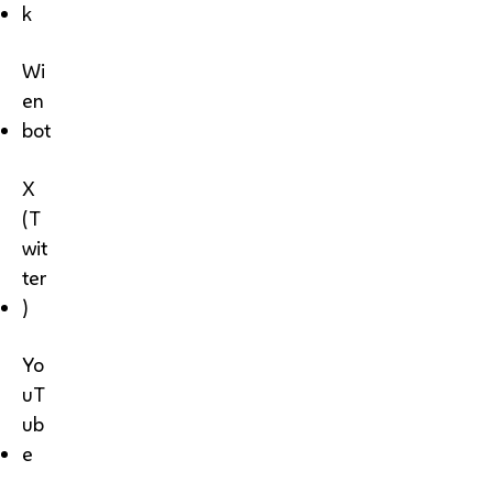
k
Wi
en
bot
X
(T
wit
ter
)
Yo
uT
ub
e