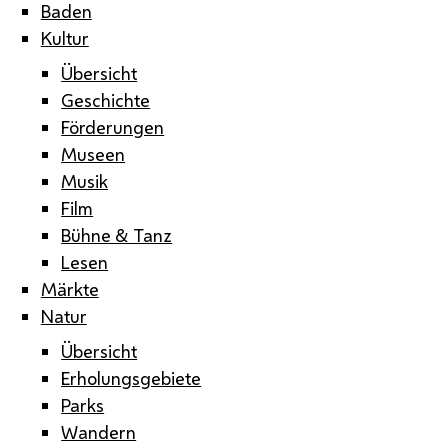
Baden
Kultur
Übersicht
Geschichte
Förderungen
Museen
Musik
Film
Bühne & Tanz
Lesen
Märkte
Natur
Übersicht
Erholungsgebiete
Parks
Wandern