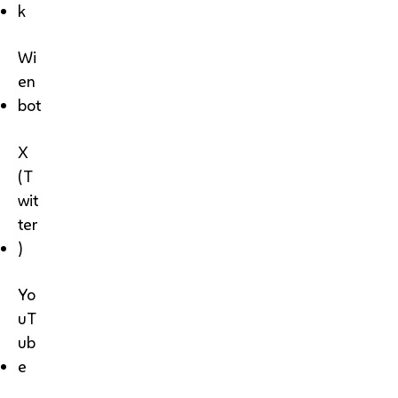
k
Wi
en
bot
X
(T
wit
ter
)
Yo
uT
ub
e