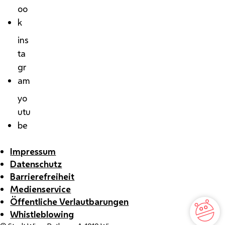
oo
k
ins
ta
gr
am
yo
utu
be
Impressum
Datenschutz
Barrierefreiheit
Medienservice
Öffentliche Verlautbarungen
Whistleblowing