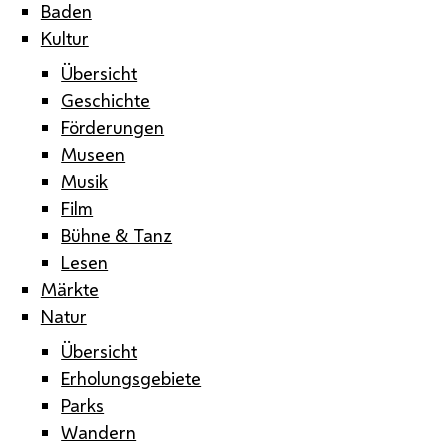
Baden
Kultur
Übersicht
Geschichte
Förderungen
Museen
Musik
Film
Bühne & Tanz
Lesen
Märkte
Natur
Übersicht
Erholungsgebiete
Parks
Wandern