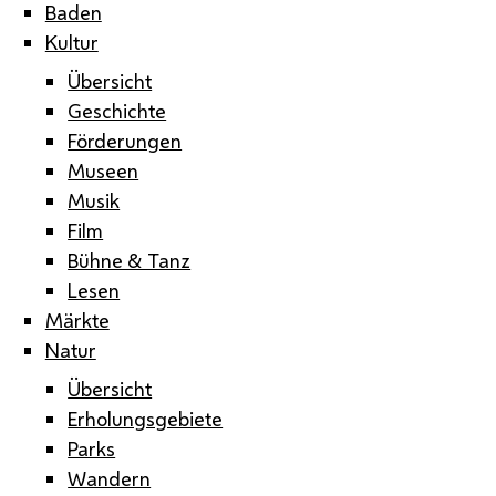
Baden
Kultur
Übersicht
Geschichte
Förderungen
Museen
Musik
Film
Bühne & Tanz
Lesen
Märkte
Natur
Übersicht
Erholungsgebiete
Parks
Wandern