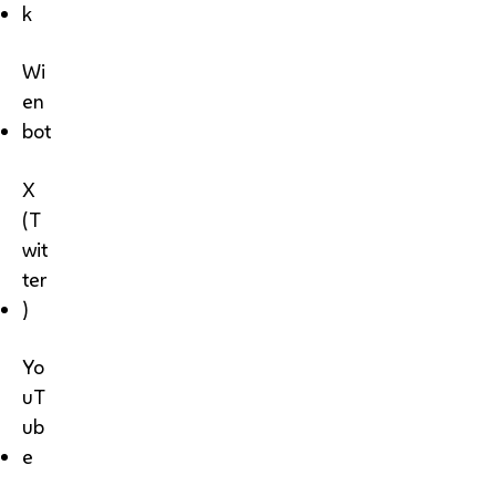
k
Wi
en
bot
X
(T
wit
ter
)
Yo
uT
ub
e