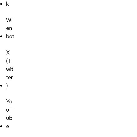
k
Wi
en
bot
X
(T
wit
ter
)
Yo
uT
ub
e