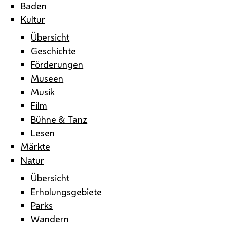
Baden
Kultur
Übersicht
Geschichte
Förderungen
Museen
Musik
Film
Bühne & Tanz
Lesen
Märkte
Natur
Übersicht
Erholungsgebiete
Parks
Wandern