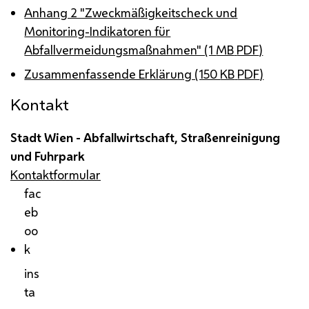
Anhang 2 "Zweckmäßigkeitscheck und
Monitoring-Indikatoren für
Abfallvermeidungsmaßnahmen" (1
MB
PDF
)
Zusammenfassende Erklärung (150
KB
PDF
)
Kontakt
Stadt Wien - Abfallwirtschaft, Straßenreinigung
und Fuhrpark
Kontaktformular
fac
eb
oo
k
ins
ta