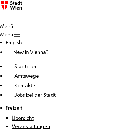
Zum Inhalt
Menü
Menü
English
New in Vienna?
Stadtplan
Amtswege
Kontakte
Jobs bei der Stadt
Freizeit
Übersicht
Veranstaltungen