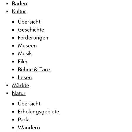
Baden
Kultur
Übersicht
Geschichte
Förderungen
Museen
Musik
Film
Bühne & Tanz
Lesen
Märkte
Natur
Übersicht
Erholungsgebiete
Parks
Wandern