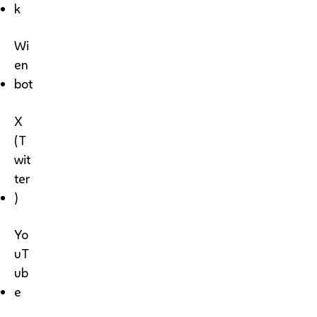
k
Wi
en
bot
X
(T
wit
ter
)
Yo
uT
ub
e