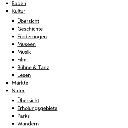
Baden
Kultur
Übersicht
Geschichte
Förderungen
Museen
Musik
Film
Bühne & Tanz
Lesen
Märkte
Natur
Übersicht
Erholungsgebiete
Parks
Wandern