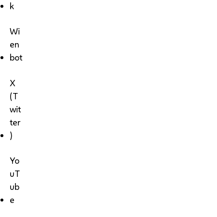
k
Wi
en
bot
X
(T
wit
ter
)
Yo
uT
ub
e