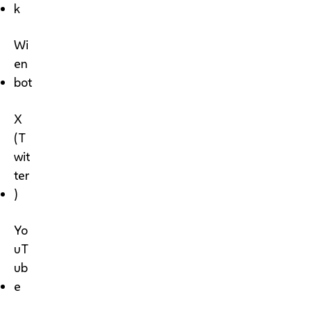
k
Wi
en
bot
X
(T
wit
ter
)
Yo
uT
ub
e