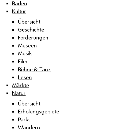
Baden
Kultur
Übersicht
Geschichte
Förderungen
Museen
Musik
Film
Bühne & Tanz
Lesen
Märkte
Natur
Übersicht
Erholungsgebiete
Parks
Wandern