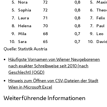
5.
Nora
72
0,8
5.
Maxim
5.
Sophia
72
0,8
6.
Theo
7.
Laura
71
0,8
7.
Felix
8.
Helena
70
0,8
7.
Paul
9.
Mila
68
0,7
9.
Leo
10.
Sara
65
0,7
10.
Davi
Quelle: Statistik Austria
Häufigste Vornamen von Wiener Neugeborenen
nach exakter Schreibweise seit 2010 (nach
Geschlecht) (
OGD
)
Hinweis zum Öffnen von
CSV
-Dateien der Stadt
Wien in Microsoft Excel
Weiterführende Informationen