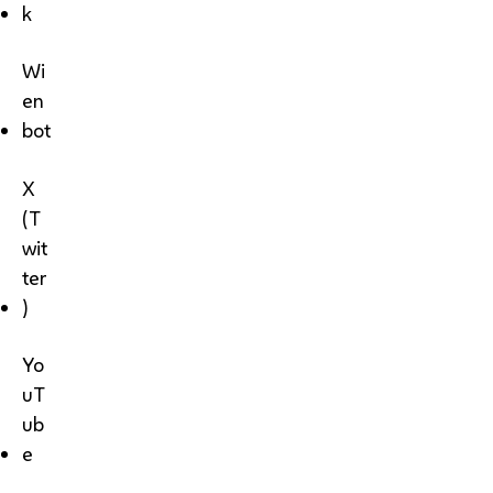
k
Wi
en
bot
X
(T
wit
ter
)
Yo
uT
ub
e