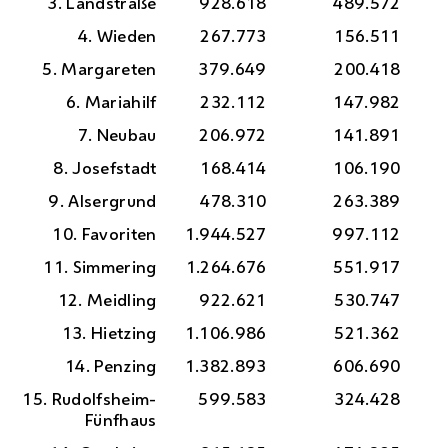
3. Landstraße
928.618
489.572
4. Wieden
267.773
156.511
5. Margareten
379.649
200.418
6. Mariahilf
232.112
147.982
7. Neubau
206.972
141.891
8. Josefstadt
168.414
106.190
9. Alsergrund
478.310
263.389
10. Favoriten
1.944.527
997.112
11. Simmering
1.264.676
551.917
12. Meidling
922.621
530.747
13. Hietzing
1.106.986
521.362
14. Penzing
1.382.893
606.690
15. Rudolfsheim-
599.583
324.428
Fünfhaus