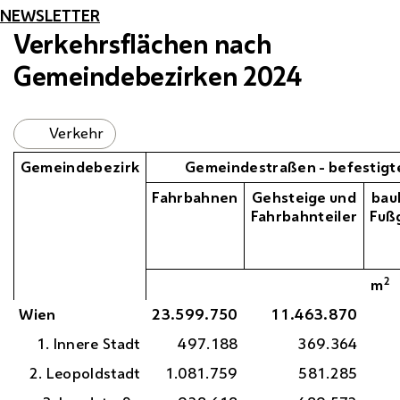
NEWSLETTER
Verkehrsflächen nach
Gemeindebezirken 2024
Verkehr
Gemeindebezirk
Gemeindestraßen - befestigt
Fahrbahnen
Gehsteige und
bau
Fahrbahnteiler
Fuß
2
m
Wien
23.599.750
11.463.870
1. Innere Stadt
497.188
369.364
2. Leopoldstadt
1.081.759
581.285