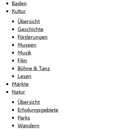
Baden
Kultur
Übersicht
Geschichte
Förderungen
Museen
Musik
Film
Bühne & Tanz
Lesen
Märkte
Natur
Übersicht
Erholungsgebiete
Parks
Wandern