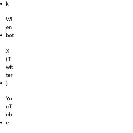
k
Wi
en
bot
X
(T
wit
ter
)
Yo
uT
ub
e