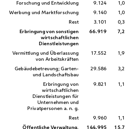
Forschung und Entwicklung
9.124
1,0
Werbung und Marktforschung
9.140
1,0
Rest
3.101
0,3
Erbringung von sonstigen
66.919
7,2
wirtschaftlichen
Dienstleistungen
Vermittlung und Überlassung
17.552
1,9
von Arbeitskräften
Gebäudebetreuung; Garten-
29.586
3,2
und Landschaftsbau
Erbringung von
9.821
1,1
wirtschaftlichen
Dienstleistungen für
Unternehmen und
Privatpersonen
a. n. g.
Rest
9.960
1,1
Öffentliche Verwaltung,
144.995
15,7