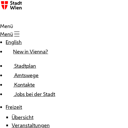
Zum Inhalt
Menü
Menü
English
New in Vienna?
Stadtplan
Amtswege
Kontakte
Jobs bei der Stadt
Freizeit
Übersicht
Veranstaltungen