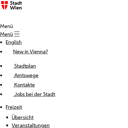
Zum Inhalt
Menü
Menü
English
New in Vienna?
Stadtplan
Amtswege
Kontakte
Jobs bei der Stadt
Freizeit
Übersicht
Veranstaltungen