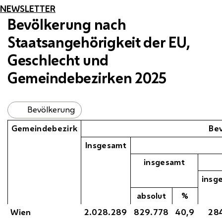
NEWSLETTER
Bevölkerung nach
Staatsangehörigkeit der
EU
,
Geschlecht und
Gemeindebezirken 2025
Bevölkerung
Gemeindebezirk
Bev
Insgesamt
insgesamt
insg
absolut
%
Wien
2.028.289
829.778
40,9
28