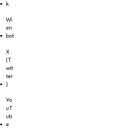
k
Wi
en
bot
X
(T
wit
ter
)
Yo
uT
ub
e