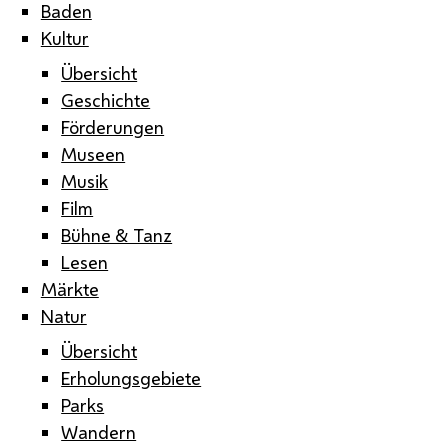
Baden
Kultur
Übersicht
Geschichte
Förderungen
Museen
Musik
Film
Bühne & Tanz
Lesen
Märkte
Natur
Übersicht
Erholungsgebiete
Parks
Wandern