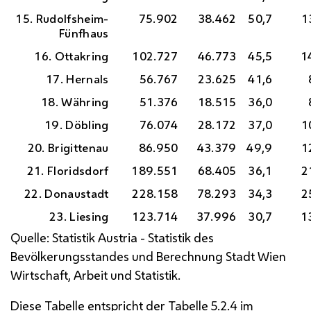
15. Rudolfsheim-
75.902
38.462
50,7
1
Fünfhaus
16. Ottakring
102.727
46.773
45,5
1
17. Hernals
56.767
23.625
41,6
18. Währing
51.376
18.515
36,0
19. Döbling
76.074
28.172
37,0
1
20. Brigittenau
86.950
43.379
49,9
1
21. Floridsdorf
189.551
68.405
36,1
2
22. Donaustadt
228.158
78.293
34,3
2
23. Liesing
123.714
37.996
30,7
1
Quelle: Statistik Austria - Statistik des
Bevölkerungsstandes und Berechnung Stadt Wien
Wirtschaft, Arbeit und Statistik.
Diese Tabelle entspricht der Tabelle 5.2.4 im