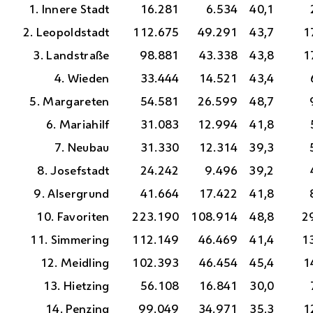
1. Innere Stadt
16.281
6.534
40,1
2. Leopoldstadt
112.675
49.291
43,7
1
3. Landstraße
98.881
43.338
43,8
1
4. Wieden
33.444
14.521
43,4
5. Margareten
54.581
26.599
48,7
6. Mariahilf
31.083
12.994
41,8
7. Neubau
31.330
12.314
39,3
8. Josefstadt
24.242
9.496
39,2
9. Alsergrund
41.664
17.422
41,8
10. Favoriten
223.190
108.914
48,8
2
11. Simmering
112.149
46.469
41,4
1
12. Meidling
102.393
46.454
45,4
1
13. Hietzing
56.108
16.841
30,0
14. Penzing
99.049
34.971
35,3
1